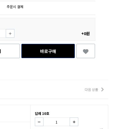
주문시 결제
+0원
니
바로구매
다음 상품
답례 10호