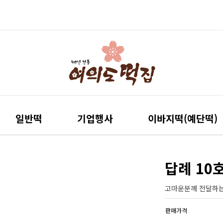
일반떡
기업행사
이바지떡(예단떡)
답례 10
고마운분께 전달하는
판매가격