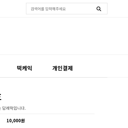
떡케익
개인결제
호
 답례떡입니다.
10,000원