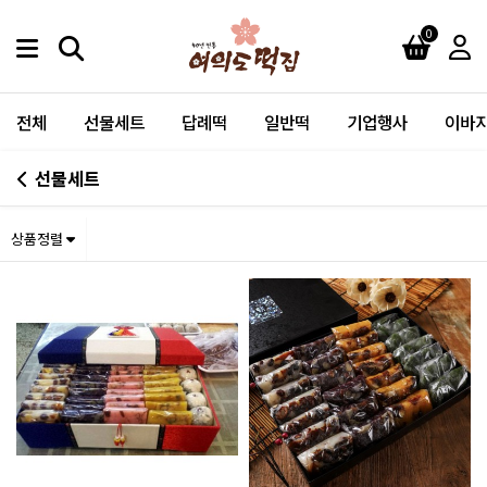
0
전체
선물세트
답례떡
일반떡
기업행사
이바지
선물세트
상품정렬