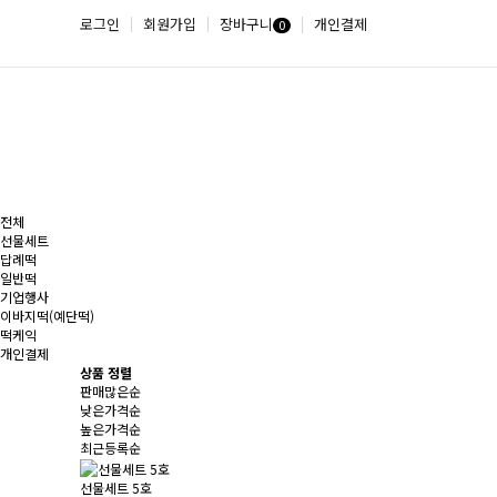
로그인
회원가입
장바구니
개인결제
0
전체
선물세트
답례떡
일반떡
기업행사
이바지떡(예단떡)
떡케익
개인결제
상품 정렬
판매많은순
낮은가격순
높은가격순
최근등록순
선물세트 5호