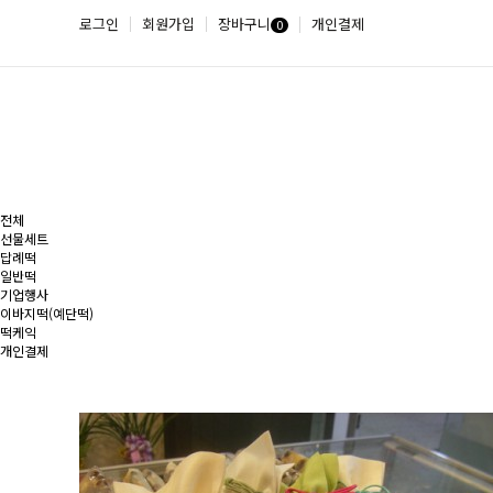
로그인
회원가입
장바구니
개인결제
0
전체
선물세트
답례떡
일반떡
기업행사
이바지떡(예단떡)
떡케익
개인결제