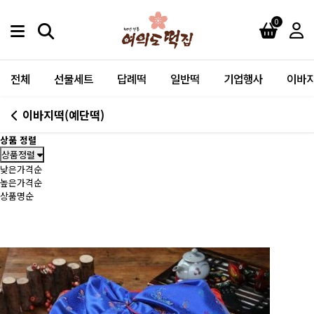
0
전체
선물세트
답례떡
일반떡
기업행사
이바지
이바지떡(예단떡)
상품 정렬
상품정렬
낮은가격순
높은가격순
상품명순